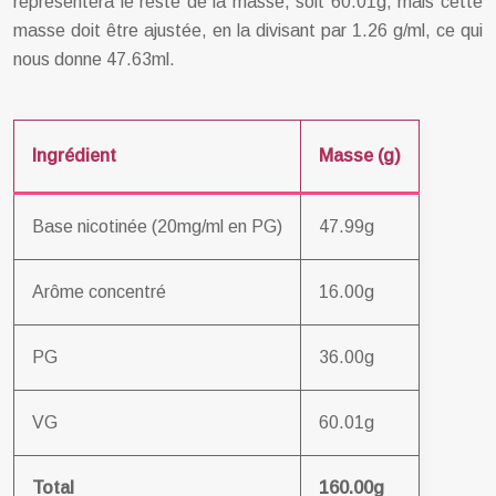
représentera le reste de la masse, soit 60.01g, mais cette
masse doit être ajustée, en la divisant par 1.26 g/ml, ce qui
nous donne 47.63ml.
Ingrédient
Masse (g)
Base nicotinée (20mg/ml en PG)
47.99g
Arôme concentré
16.00g
PG
36.00g
VG
60.01g
Total
160.00g