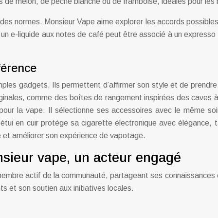
s de melon, de pêche blanche ou de framboise, idéales pour les 
des normes. Monsieur Vape aime explorer les accords possibles av
 e-liquide aux notes de café peut être associé à un expresso co
fférence
les gadgets. Ils permettent d’affirmer son style et de prendre s
iginales, comme des boîtes de rangement inspirées des caves à 
our la vape. Il sélectionne ses accessoires avec le même soin
bel étui en cuir protège sa cigarette électronique avec élégance,
e et améliorer son expérience de vapotage.
nsieur vape, un acteur engagé
n membre actif de la communauté, partageant ses connaissances
 et son soutien aux initiatives locales.