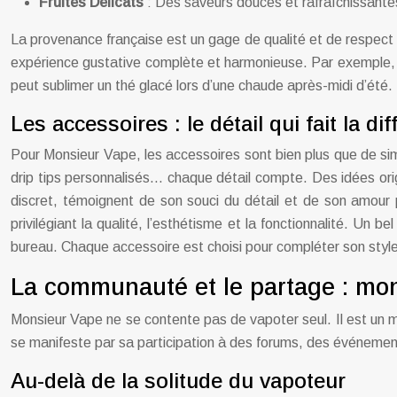
Fruités Délicats
: Des saveurs douces et rafraîchissante
La provenance française est un gage de qualité et de respect 
expérience gustative complète et harmonieuse. Par exemple, un
peut sublimer un thé glacé lors d’une chaude après-midi d’été.
Les accessoires : le détail qui fait la di
Pour Monsieur Vape, les accessoires sont bien plus que de simp
drip tips personnalisés… chaque détail compte. Des idées or
discret, témoignent de son souci du détail et de son amour p
privilégiant la qualité, l’esthétisme et la fonctionnalité. Un 
bureau. Chaque accessoire est choisi pour compléter son styl
La communauté et le partage : mo
Monsieur Vape ne se contente pas de vapoter seul. Il est u
se manifeste par sa participation à des forums, des événements
Au-delà de la solitude du vapoteur