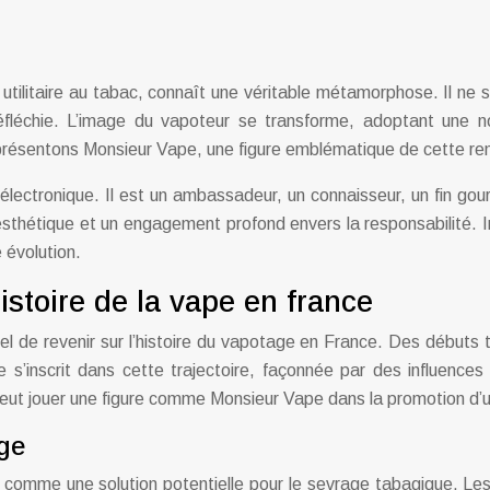
ilitaire au tabac, connaît une véritable métamorphose. Il ne s
éfléchie. L’image du vapoteur se transforme, adoptant une nou
présentons Monsieur Vape, une figure emblématique de cette ren
 électronique. Il est un ambassadeur, un connaisseur, un fin go
 l’esthétique et un engagement profond envers la responsabilité. 
 évolution.
istoire de la vape en france
l de revenir sur l’histoire du vapotage en France. Des débuts 
e s’inscrit dans cette trajectoire, façonnée par des influence
ut jouer une figure comme Monsieur Vape dans la promotion d’une
age
omme une solution potentielle pour le sevrage tabagique. Les 