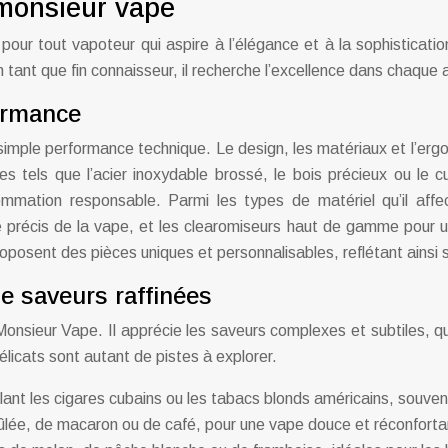
 monsieur vape
 pour tout vapoteur qui aspire à l’élégance et à la sophisticat
. En tant que fin connaisseur, il recherche l’excellence dans chaq
formance
simple performance technique. Le design, les matériaux et l’ergon
les tels que l’acier inoxydable brossé, le bois précieux ou le c
mation responsable. Parmi les types de matériel qu’il affec
 précis de la vape, et les clearomiseurs haut de gamme pour une
oposent des pièces uniques et personnalisables, reflétant ainsi so
de saveurs raffinées
our Monsieur Vape. Il apprécie les saveurs complexes et subtile
délicats sont autant de pistes à explorer.
ant les cigares cubains ou les tabacs blonds américains, souv
ûlée, de macaron ou de café, pour une vape douce et réconforta