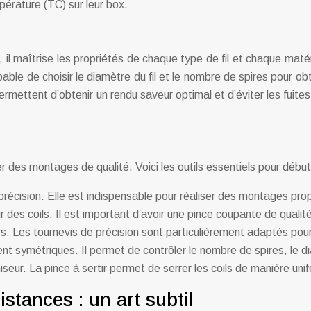
mpérature (TC) sur leur box.
l maîtrise les propriétés de chaque type de fil et chaque matér
ble de choisir le diamètre du fil et le nombre de spires pour obt
ttent d’obtenir un rendu saveur optimal et d’éviter les fuites.
liser des montages de qualité. Voici les outils essentiels pour dé
ec précision. Elle est indispensable pour réaliser des montages pr
eur des coils. Il est important d’avoir une pince coupante de qualit
rs. Les tournevis de précision sont particulièrement adaptés pour
ement symétriques. Il permet de contrôler le nombre de spires, le d
omiseur. La pince à sertir permet de serrer les coils de manière un
stances : un art subtil