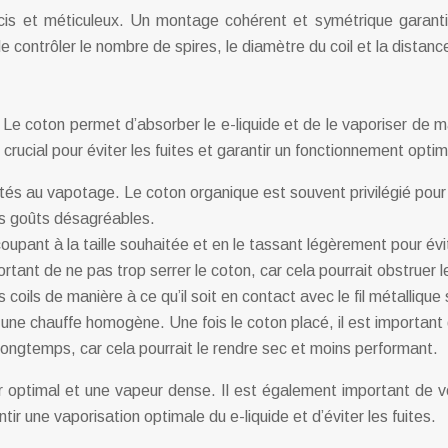
 précis et méticuleux. Un montage cohérent et symétrique garan
t de contrôler le nombre de spires, le diamètre du coil et la distanc
 Le coton permet d’absorber le e-liquide et de le vaporiser de 
rucial pour éviter les fuites et garantir un fonctionnement optim
ptés au vapotage. Le coton organique est souvent privilégié pour 
les goûts désagréables.
coupant à la taille souhaitée et en le tassant légèrement pour év
portant de ne pas trop serrer le coton, car cela pourrait obstruer 
 coils de manière à ce qu’il soit en contact avec le fil métallique
une chauffe homogène. Une fois le coton placé, il est important de
 longtemps, car cela pourrait le rendre sec et moins performant.
optimal et une vapeur dense. Il est également important de vérif
r une vaporisation optimale du e-liquide et d’éviter les fuites.