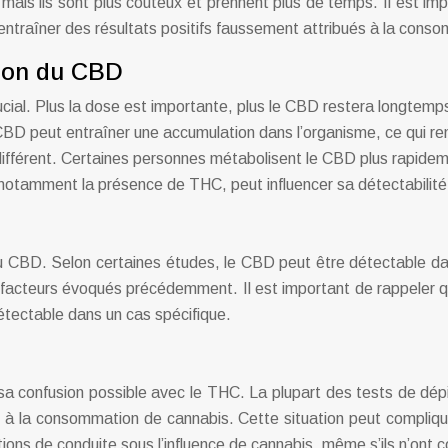
mais ils sont plus coûteux et prennent plus de temps. Il est im
 entraîner des résultats positifs faussement attribués à la cons
tion du CBD
ial. Plus la dose est importante, plus le CBD restera longtemp
CBD peut entraîner une accumulation dans l’organisme, ce qui re
férent. Certaines personnes métabolisent le CBD plus rapidement
 notamment la présence de THC, peut influencer sa détectabilité
 du CBD. Selon certaines études, le CBD peut être détectable d
acteurs évoqués précédemment. Il est important de rappeler que
tectable dans un cas spécifique.
 sa confusion possible avec le THC. La plupart des tests de d
ués à la consommation de cannabis. Cette situation peut compli
usations de conduite sous l’influence de cannabis, même s’ils n’o