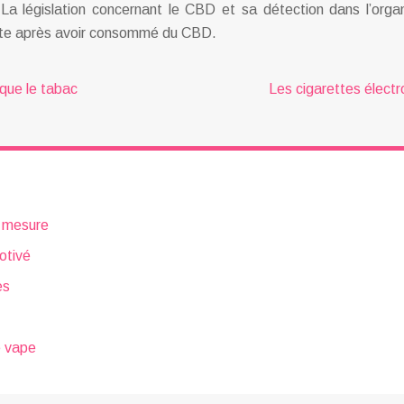
 législation concernant le CBD et sa détection dans l’organi
nduite après avoir consommé du CBD.
que le tabac
Les cigarettes électr
r mesure
otivé
es
e vape