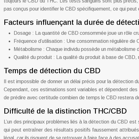
toujours le CBD du THC. Les tests sanguins sont plus précis, 
pas conçus pour identifier le CBD spécifiquement, ce qui peut
Facteurs influençant la durée de détec
Dosage : La quantité de CBD consommée joue un rôle cruc
Fréquence d’utilisation : Une consommation régulière de 
Métabolisme : Chaque individu possède un métabolisme dif
Qualité du produit : La qualité du produit à base de CBD,
Temps de détection du CBD
Il est impossible de donner un délai précis pour la détection
Cependant, ces estimations sont variables et dépendent des f
de prédire avec certitude combien de temps le CBD restera dé
Difficulté de la distinction THC/CBD
L’un des principaux problèmes liés à la détection du CBD est
qui peut entraîner des résultats positifs faussement attrib
légal, car ils risquent de se retrouver à faire face à des acc