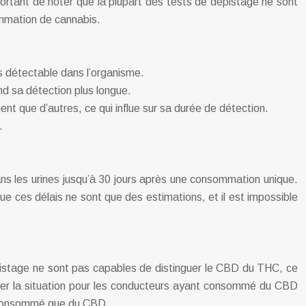
portant de noter que la plupart des tests de dépistage ne sont
ommation de cannabis.
s détectable dans l’organisme.
nd sa détection plus longue.
 que d’autres, ce qui influe sur sa durée de détection.
.
ans les urines jusqu’à 30 jours après une consommation unique.
 ces délais ne sont que des estimations, et il est impossible
épistage ne sont pas capables de distinguer le CBD du THC, ce
quer la situation pour les conducteurs ayant consommé du CBD
nt consommé que du CBD.