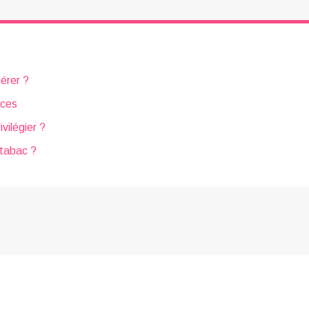
pérer ?
uces
vilégier ?
 tabac ?